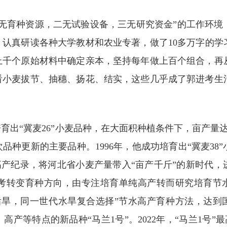
一无育种资源，二无试验设备，三无研究资金”的工作环境
，认真研读各种大学教材和农业专著，做了10多万字的学习
上千个原始材料中确定亲本，坚持每年做上百个组合，再
看小麦拔节、抽穗、扬花、结实，这些几乎成了郭进考生
培育出“冀麦26”小麦品种，在大面积种植条件下，亩产量达
种更新的主要品种。1996年，他成功培育出“冀麦38
的高产纪录，将河北省小麦产量带入“亩产千斤”的新时代
考转变育种方向，由专注培育单纯高产转而研究培育节
旱，同一世代水旱复合选择”节水高产育种方法，达到国际
等特点的新品种“马兰1号”。2022年，“马兰1号”最高亩