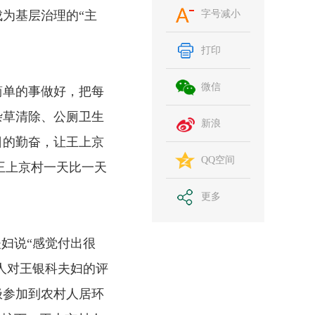
为基层治理的“主
字号减小
打印
微信
简单的事做好，把每
杂草清除、公厕卫生
新浪
日的勤奋，让王上京
QQ空间
王上京村一天比一天
更多
夫妇说“感觉付出很
人对王银科夫妇的评
极参加到农村人居环