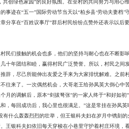
，共创绿色家园”的良好氛围。在全村的共同努力与用心
事迹在“五一”国际劳动节当天以“柏乡县‘劳动夫妻档’
章分享在“百姓议事厅”群后村民纷纷点赞外还表示以后
民们接触的机会也多，他们的坚持与耐心也在不断影响
是几十年团结和睦，赢得村民广泛赞誉。所以，村民之间
不推辞，尽己所能伸出友爱之手来为大家排忧解难。之前
本不往来了。一次偶然机会，大哥老王给孙凤英大倒心中
个月的调解后，原本“剑拔弩张”的一家人终于“和好如初”
和，每回成功后，我心里也很满足。”这是常挂在孙凤英
有什么轰轰烈烈的壮举，但王银科夫妇在岁月中镌刻的
情。王银科夫妇依旧每天穿梭在小巷里守护着村庄环境，