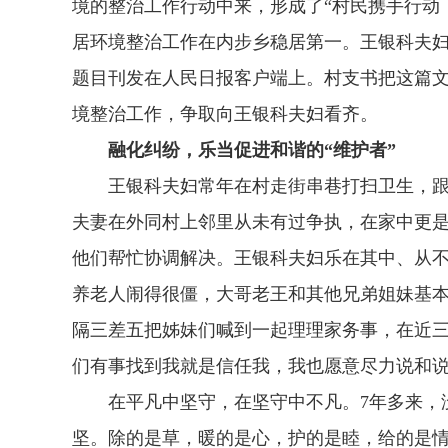
境的整治工作行动中来，形成了“村民携手行动
居环境整治工作在内步乡稳居第一。王银科夫妇的
题目刊发在人民日报客户端上。村支书把这篇文
境整治工作，争取向王银科夫妇看齐。
融化纠纷，乐当促进和谐的“维护者”
王银科夫妇常年在村走街串巷打扫卫生，跟村
夫妻在外同村上邻里从未有过争执，在家中更
他们帮忙协调解决。王银科夫妇乐在其中、从
养老人闹得很僵，大哥老王和其他兄弟姐妹基
隔三差五把姊妹们喊到一起理理家务事，在近三
们有事找到我就是信任我，我也愿意尽力说和说
在平凡中坚守，在坚守中不凡。7年多来，没
坚。除的是草，暖的是心，护的是睦，给的是