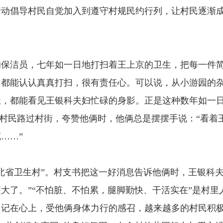
动倡导村民自觉加入到遵守村规民约行列，让村民逐渐成
。
的保洁员，七年如一日地打扫着王上京的卫生，把每一件
，都能认认真真打扫，很有责任心。可以说，从小游园的
尘，都能看见王银科夫妇忙碌的身影。正是这种数年如一
当有村民路过村街，夸赞他俩时，他俩总是摆摆手说：“看着
……”
度河北省卫生村”。村支书把这一好消息告诉他俩时，王银科
大了。”“不怕脏、不怕累，腿脚勤快、干活实在”是村里
、记在心上，受他俩身体力行的感召，越来越多的村民积