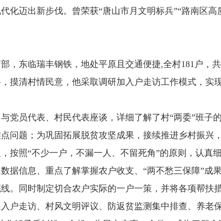
代化迈出新步伐。曾荣获“唐山市月文明标兵”“路南区高
东临瑞丰钢铁，地处平原且交通便捷,全村181户，共6
料，摸清村情民意，他采取调研加入户走访工作模式，实
党员代表、村民代表座谈，详细了解了村“两委”班子的
难点问题；为巩固拓展脱贫攻坚成果，接续推进乡村振兴
，按照“不少一户，不漏一人、不留死角”的原则，认真
数据信息、重点了解掌握农户收支、“两不愁三保障”成
底线。同时制定切合农户实际的一户一策，并将各项帮扶
户走访、村风文明评议、防返贫监测集中排查、养老保