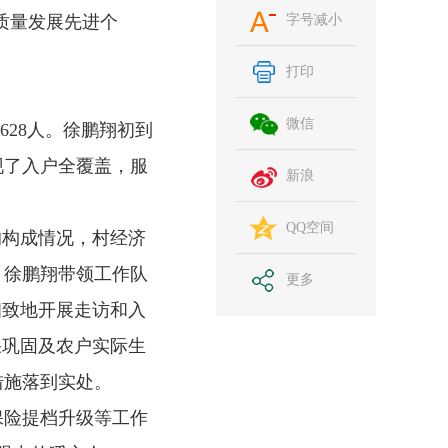
质量发展先进个
字号减小
打印
微信
28人。徐鹏翔初到
现了入户全覆盖，服
新浪
QQ空间
构成情况，村经济
，徐鹏翔带领工作队
更多
细致地开展走访和入
果巩固及农户实际生
措施落到实处。
险提档升级等工作