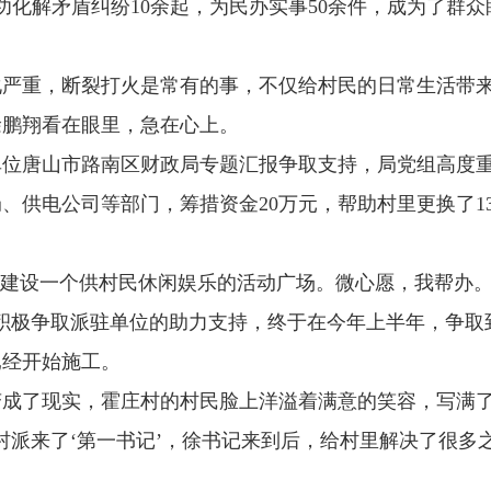
功化解矛盾纠纷10余起，为民办实事50余件，成为了群
重，断裂打火是常有的事，不仅给村民的日常生活带来
徐鹏翔看在眼里，急在心上。
唐山市路南区财政局专题汇报争取支持，局党组高度重
供电公司等部门，筹措资金20万元，帮助村里更换了13
建设一个供村民休闲娱乐的活动广场。微心愿，我帮办。
积极争取派驻单位的助力支持，终于在今年上半年，争取到
已经开始施工。
了现实，霍庄村的村民脸上洋溢着满意的笑容，写满了
村派来了‘第一书记’，徐书记来到后，给村里解决了很多