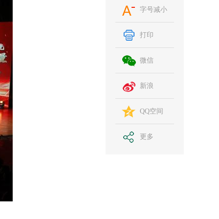
字号减小
打印
微信
新浪
QQ空间
更多