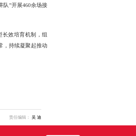
队”开展460余场接
型长效培育机制，组
常，持续凝聚起推动
责任编辑：
吴 迪