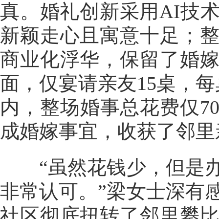
真。婚礼创新采用AI技
新颖走心且寓意十足；
商业化浮华，保留了婚
面，仅宴请亲友15桌，每
内，整场婚事总花费仅7
成婚嫁事宜，收获了邻里
“虽然花钱少，但是办
非常认可。”梁女士深有
社区彻底扭转了邻里攀