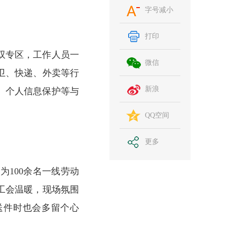
字号减小
打印
双专区，工作人员一
微信
卫、快递、外卖等行
新浪
、个人信息保护等与
QQ空间
更多
100余名一线劳动
工会温暖，现场氛围
送件时也会多留个心