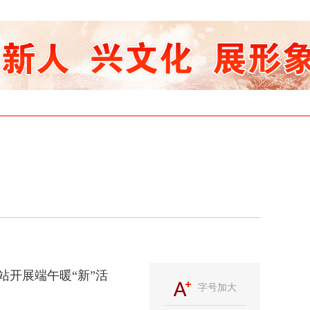
开展端午暖“新”活
字号加大