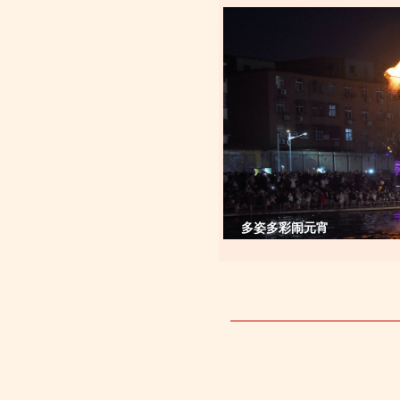
多姿多彩闹元宵