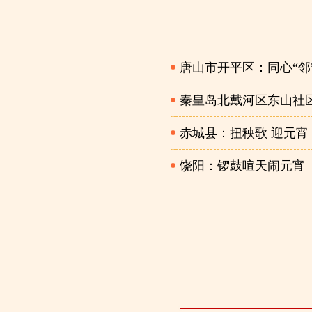
唐山市开平区：同心“邻
秦皇岛北戴河区东山社
赤城县：扭秧歌 迎元宵
饶阳：锣鼓喧天闹元宵