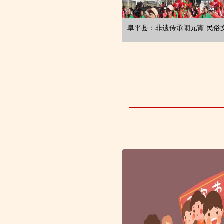
阜平县：非遗传承闹元宵 民俗