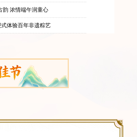
古韵 浓情端午润童心
浸式体验百年非遗粽艺