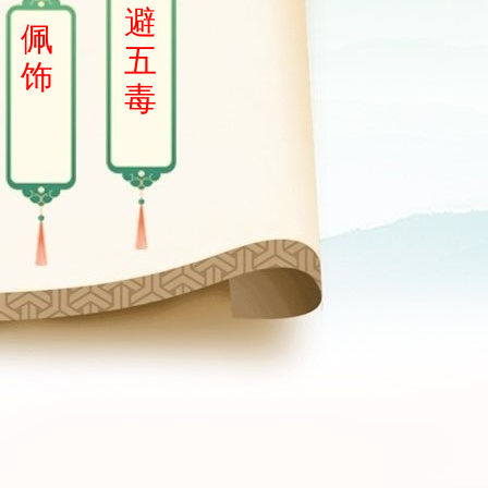
避
佩
五
饰
毒