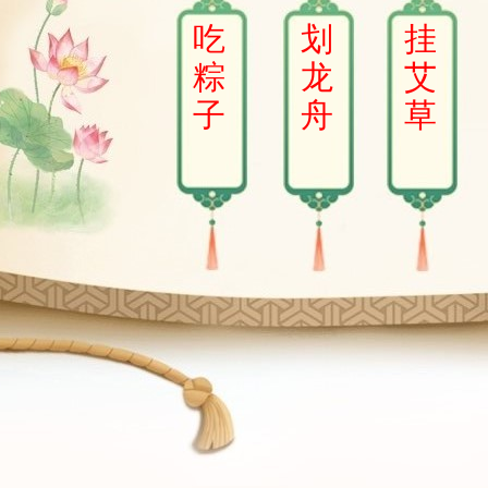
吃
划
挂
粽
龙
艾
子
舟
草