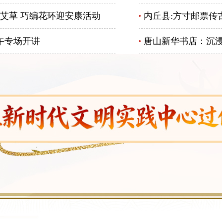
艾草 巧编花环迎安康活动
内丘县:方寸邮票传
午专场开讲
唐山新华书店：沉