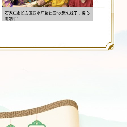
石家庄市长安区四水厂路社区“欢聚包粽子，暖心
迎端午”