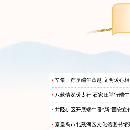
辛集：粽享端午童趣 文明暖心相
八载情深暖太行 石家庄举行端
井陉矿区开展端午暖“新”国安宣
秦皇岛市北戴河区文化馆图书馆