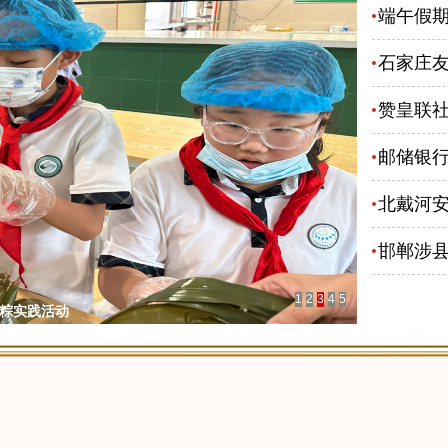
端午假期
石家庄
赞皇联
邮储银行
北戴河安
邯郸涉
1
2
3
4
5