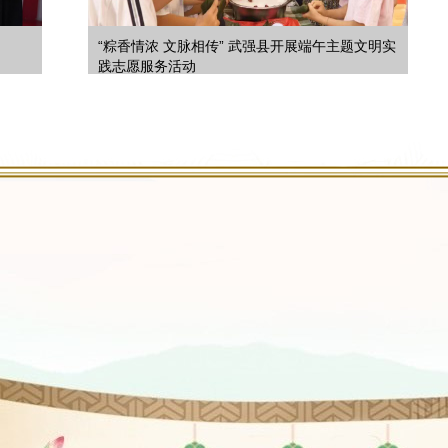
“粽香情浓 文脉相传” 武强县开展端午主题文明实
践志愿服务活动